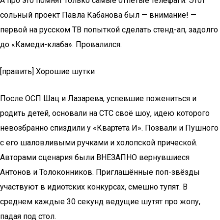
А про это помнят только самые отпетые телефаги. Этот
сольный проект Павла Кабанова был — внимание! —
первой на русском ТВ попыткой сделать стенд-ап, задолго
до «Камеди-клаба». Провалился.
[править] Хорошие шутки
После ОСП Шац и Лазарева, успевшие пожениться и
родить детей, основали на СТС своё шоу, идею которого
невозбранно спиздили у «Квартета И». Позвали и Пушного
с его шаловливыми ручками и холопской прической.
Авторами сценария были ВНЕЗАПНО вернувшиеся
Антонов и Толоконников. Приглашённые поп-звёзды
участвуют в идиотских конкурсах, смешно тупят. В
среднем каждые 30 секунд ведущие шутят про жопу,
падая под стол.