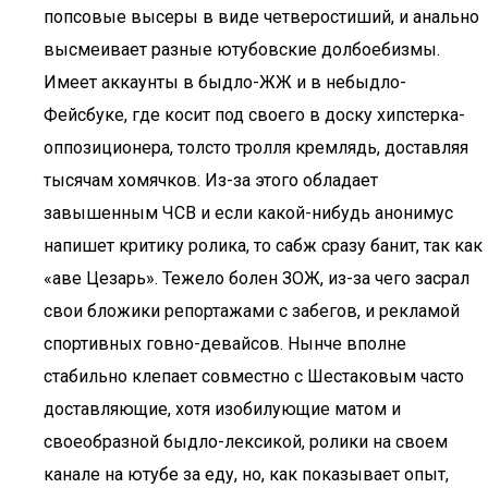
попсовые высеры в виде четверостиший, и анально
высмеивает разные ютубовские долбоебизмы.
Имеет аккаунты в быдло-ЖЖ и в небыдло-
Фейсбуке, где косит под своего в доску хипстерка-
оппозиционера, толсто тролля кремлядь, доставляя
тысячам хомячков. Из-за этого обладает
завышенным ЧСВ и если какой-нибудь анонимус
напишет критику ролика, то сабж сразу банит, так как
«аве Цезарь». Тежело болен ЗОЖ, из-за чего засрал
свои бложики репортажами с забегов, и рекламой
спортивных говно-девайсов. Нынче вполне
стабильно клепает совместно с Шестаковым часто
доставляющие, хотя изобилующие матом и
своеобразной быдло-лексикой, ролики на своем
канале на ютубе за еду, но, как показывает опыт,