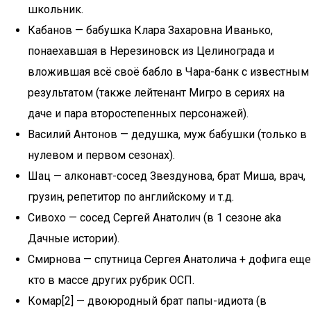
школьник.
Кабанов — бабушка Клара Захаровна Иванько,
понаехавшая в Нерезиновск из Целинограда и
вложившая всё своё бабло в Чара-банк с известным
результатом (также лейтенант Мигро в сериях на
даче и пара второстепенных персонажей).
Василий Антонов — дедушка, муж бабушки (только в
нулевом и первом сезонах).
Шац — алконавт-сосед Звездунова, брат Миша, врач,
грузин, репетитор по английскому и т.д.
Сивохо — сосед Сергей Анатолич (в 1 сезоне aka
Дачные истории).
Смирнова — спутница Сергея Анатолича + дофига еще
кто в массе других рубрик ОСП.
Комар[2] — двоюродный брат папы-идиота (в