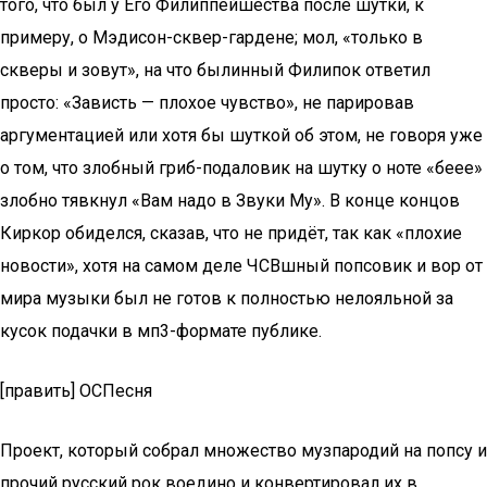
того, что был у Его Филиппейшества после шутки, к
примеру, о Мэдисон-сквер-гардене; мол, «только в
скверы и зовут», на что былинный Филипок ответил
просто: «Зависть — плохое чувство», не парировав
аргументацией или хотя бы шуткой об этом, не говоря уже
о том, что злобный гриб-подаловик на шутку о ноте «беее»
злобно тявкнул «Вам надо в Звуки Му». В конце концов
Киркор обиделся, сказав, что не придёт, так как «плохие
новости», хотя на самом деле ЧСВшный попсовик и вор от
мира музыки был не готов к полностью нелояльной за
кусок подачки в мп3-формате публике.
[править] ОСПесня
Проект, который собрал множество музпародий на попсу и
прочий русский рок воедино и конвертировал их в