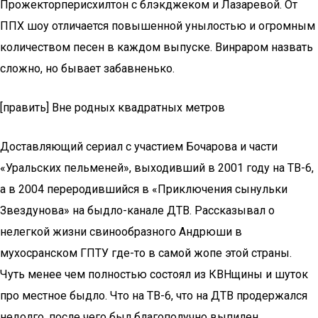
Прожекторперисхилтон с блэкджеком и Лазаревой. От
ППХ шоу отличается повышенной унылостью и огромным
количеством песен в каждом выпуске. Винраром назвать
сложно, но бывает забавненько.
[править] Вне родных квадратных метров
Доставляющий сериал с участием Бочарова и части
«Уральских пельменей», выходивший в 2001 году на ТВ-6,
а в 2004 переродившийся в «Приключения сынульки
Звездунова» на быдло-канале ДТВ. Рассказывал о
нелегкой жизни свинообразного Андрюши в
мухосранском ГПТУ где-то в самой жопе этой страны.
Чуть менее чем полностью состоял из КВНщины и шуток
про местное быдло. Что на ТВ-6, что на ДТВ продержался
недолго, после чего был благополучно выпилен.