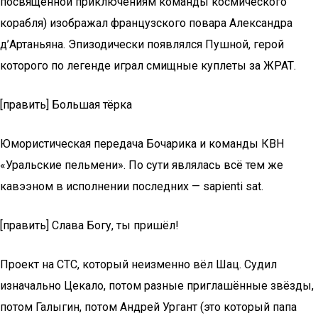
посвящённой приключениям команды космического
корабля) изображал французского повара Александра
д’Артаньяна. Эпизодически появлялся Пушной, герой
которого по легенде играл смищные куплеты за ЖРАТ.
[править] Большая тёрка
Юмористическая передача Бочарика и команды КВН
«Уральские пельмени». По сути являлась всё тем же
кавээном в исполнении последних — sapienti sat.
[править] Слава Богу, ты пришёл!
Проект на СТС, который неизменно вёл Шац. Судил
изначально Цекало, потом разные приглашённые звёзды,
потом Галыгин, потом Андрей Ургант (это который папа