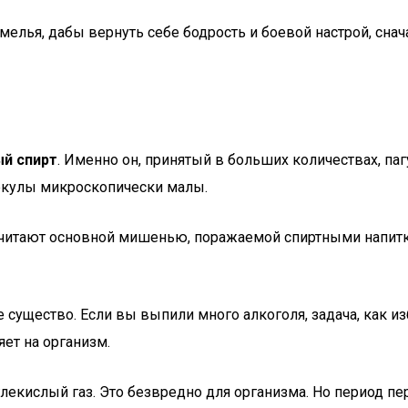
мелья, дабы вернуть себе бодрость и боевой настрой, снача
й спирт
. Именно он, принятый в больших количествах, па
екулы микроскопически малы.
 считают основной мишенью, поражаемой спиртными напитк
существо. Если вы выпили много алкоголя, задача, как изб
яет на организм.
лекислый газ. Это безвредно для организма. Но период пе