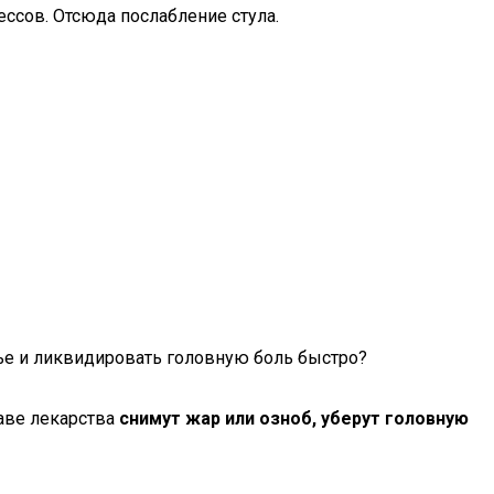
ссов. Отсюда послабление стула.
ье и ликвидировать головную боль быстро?
аве лекарства
снимут жар или озноб, уберут головную