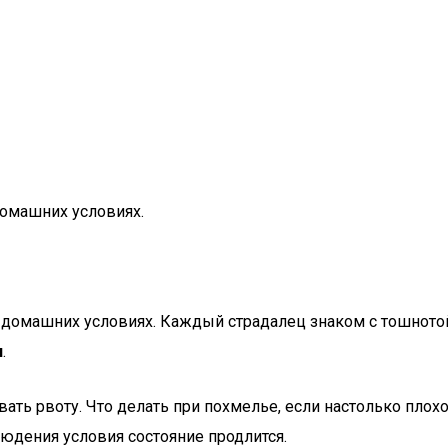
домашних условиях.
 домашних условиях. Каждый страдалец знаком с тошнотой,
л
.
звать рвоту. Что делать при похмелье, если настолько плох
людения условия состояние продлится.