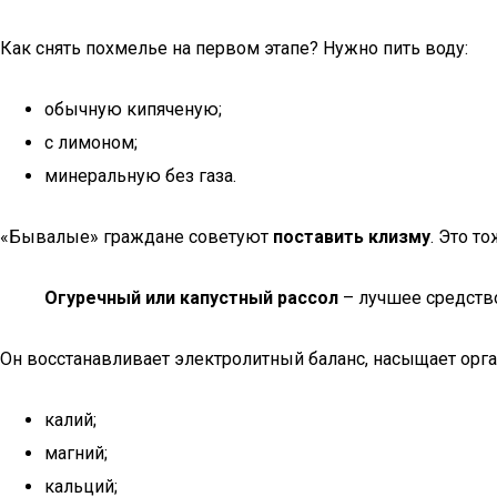
Как снять похмелье на первом этапе? Нужно пить воду:
обычную кипяченую;
с лимоном;
минеральную без газа.
«Бывалые» граждане советуют
поставить клизму
. Это т
Огуречный или капустный рассол
– лучшее средство
Он восстанавливает электролитный баланс, насыщает орг
калий;
магний;
кальций;