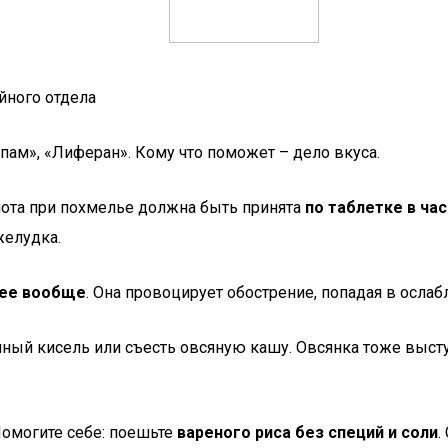
йного отдела
ам», «Лиферан». Кому что поможет – дело вкуса.
слота при похмелье должна быть принята
по таблетке в час
желудка.
 ее вообще
. Она провоцирует обострение, попадая в осла
й кисель или съесть овсяную кашу. Овсянка тоже выступа
Помогите себе: поешьте
вареного риса без специй и соли
.