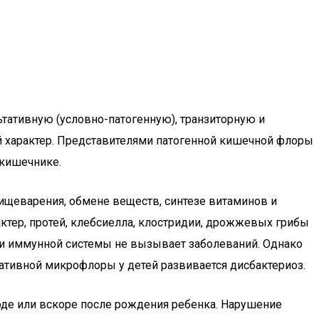
ьтативную (условно-патогенную), транзиторную и
ый характер. Представителями патогенной кишечной флоры
 кишечнике.
пищеварения, обмене веществ, синтезе витаминов и
ктер, протей, клебсиелла, клостридии, дрожжевых грибы
нии иммунной системы не вызывает заболеваний. Однако
ативной микрофлоры у детей развивается дисбактериоз.
оде или вскоре после рождения ребенка. Нарушение