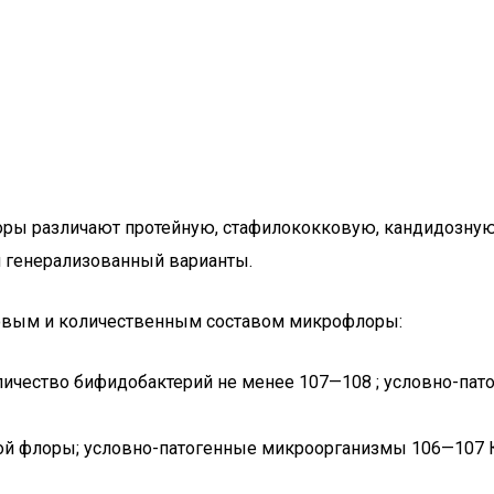
оры различают протейную, стафилококковую, кандидозну
и генерализованный варианты.
идовым и количественным составом микрофлоры:
личество бифидобактерий не менее 107—108 ; условно-пат
ой флоры; условно-патогенные микроорганизмы 106—107 К