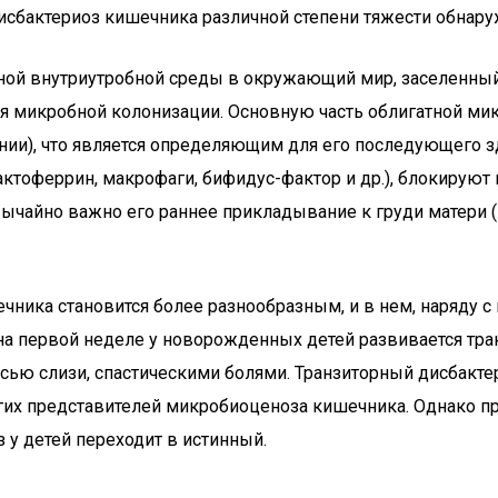
дисбактериоз кишечника различной степени тяжести обнару
ьной внутриутробной среды в окружающий мир, заселенны
я микробной колонизации. Основную часть облигатной мик
нии), что является определяющим для его последующего 
актоферрин, макрофаги, бифидус-фактор и др.), блокирую
ычайно важно его раннее прикладывание к груди матери (в
чника становится более разнообразным, и в нем, наряду 
 на первой неделе у новорожденных детей развивается т
ью слизи, спастическими болями. Транзиторный дисбактер
ругих представителей микробиоценоза кишечника. Однако 
 у детей переходит в истинный.