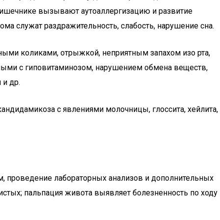
 кишечнике вызывают аутоаллергизацию и развитие
ма служат раздражительность, слабость, нарушение сна.
чными коликами, отрыжкой, неприятным запахом изо рта,
ными с гиповитаминозом, нарушением обмена веществ,
 и др.
андидамикоза с явлениями молочницы, глоссита, хейлита,
м, проведение лабораторных анализов и дополнительных
стых; пальпация живота выявляет болезненность по ходу