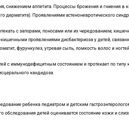
ия, снижением аппетита. Процессы брожения и гниения в
о дерматита). Проявлениями астеноневротического синдро
отекать с запорами, поносами или их чередованием; кише
екишечными проявлениями дисбактериоза у детей, связан
оматит, фурункулез, угревая сыпь, ломкость волос и ногтей
ей с иммунодефицитным состоянием и протекает по типу к
исцерального кандидоза.
едование ребенка педиатром и детским гастроэнтеролого
 обследования детей оценивается состояние кожи и слизи