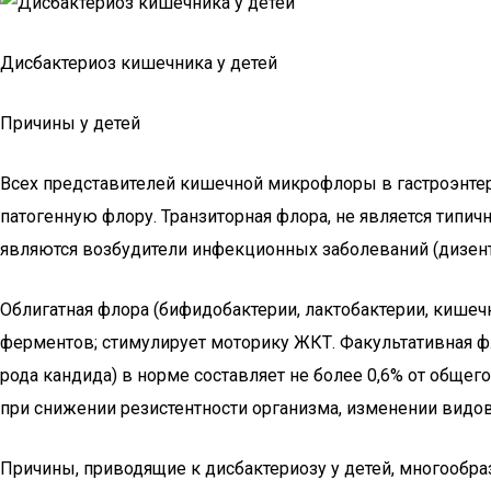
Дисбактериоз кишечника у детей
Причины у детей
Всех представителей кишечной микрофлоры в гастроэнтеро
патогенную флору. Транзиторная флора, не является типи
являются возбудители инфекционных заболеваний (дизенте
Облигатная флора (бифидобактерии, лактобактерии, кишечн
ферментов; стимулирует моторику ЖКТ. Факультативная ф
рода кандида) в норме составляет не более 0,6% от общ
при снижении резистентности организма, изменении видов
Причины, приводящие к дисбактериозу у детей, многообр