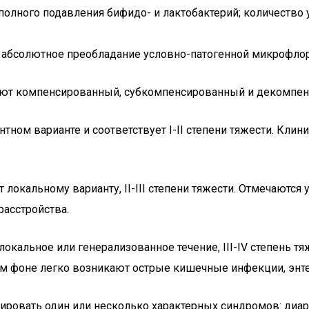
 полного подавления бифидо- и лактобактерий; количеств
 абсолютное преобладание условно-патогенной микрофлор
ют компенсированный, субкомпенсированный и декомпенс
тном варианте и соответствует I-II степени тяжести. Кли
 локальному варианту, II-III степени тяжести. Отмечают
расстройства.
кальное или генерализованное течение, III-IV степень тя
этом фоне легко возникают острые кишечные инфекции, энт
нировать один или несколько характерных синдромов: диа