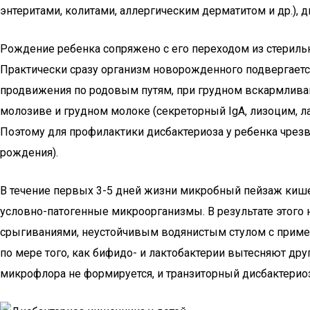
энтеритами, колитами, аллергическим дерматитом и др.), 
Рождение ребенка сопряжено с его переходом из стерил
Практически сразу организм новорожденного подвергаетс
продвижения по родовым путям, при грудном вскармлива
молозиве и грудном молоке (секреторный IgA, лизоцим, л
Поэтому для профилактики дисбактериоза у ребенка чрезв
рождения).
В течение первых 3-5 дней жизни микробный пейзаж кише
условно-патогенные микроорганизмы. В результате этого
срыгиваниями, неустойчивым водянистым стулом с примес
по мере того, как бифидо- и лактобактерии вытесняют д
микрофлора не формируется, и транзиторный дисбактериоз