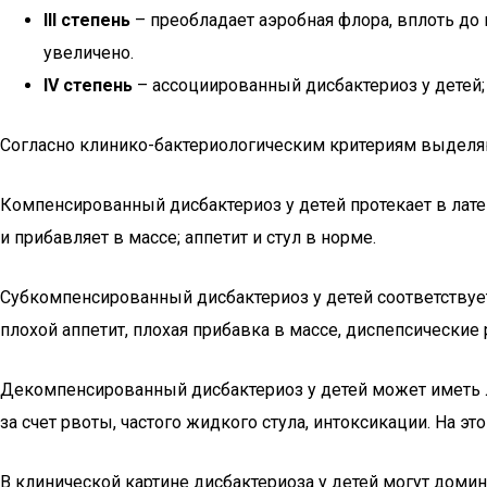
III степень
– преобладает аэробная флора, вплоть до
увеличено.
IV степень
– ассоциированный дисбактериоз у детей;
Согласно клинико-бактериологическим критериям выделя
Компенсированный дисбактериоз у детей протекает в латен
и прибавляет в массе; аппетит и стул в норме.
Субкомпенсированный дисбактериоз у детей соответствует
плохой аппетит, плохая прибавка в массе, диспепсические 
Декомпенсированный дисбактериоз у детей может иметь ло
за счет рвоты, частого жидкого стула, интоксикации. На 
В клинической картине дисбактериоза у детей могут доми