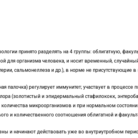
логии принято разделять на 4 группы: облигатную, факул
чной для организма человека, и носит временный, случайн
рии, сальмонеллеза и др.), в норме не присутствующие в
ая палочка) регулирует иммунитет; участвует в процессе 
лора (золотистый и эпидермальный стафилококк, энтероба
его количества микроорганизмов и при нормальном состоя
ого и количественного соотношения облигатной и факульт
азны и начинают действовать уже во внутриутробном пери