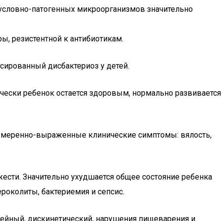
о условно-патогенных микроорганизмов значительно
ы, резистентной к антибиотикам.
ированный дисбактериоз у детей.
нически ребенок остается здоровым, нормально развивается
ся умеренно-выраженные клинические симптомы: вялость,
жести. Значительно ухудшается общее состояние ребенка
ероколиты, бактериемия и сепсис.
рейный, дискинетический, нарушения пищеварения и