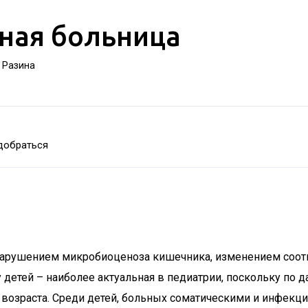
ная больница
а Разина
добраться
м нарушением микробиоценоза кишечника, изменением соо
у детей – наиболее актуальная в педиатрии, поскольку п
о возраста. Среди детей, больных соматическими и инфе