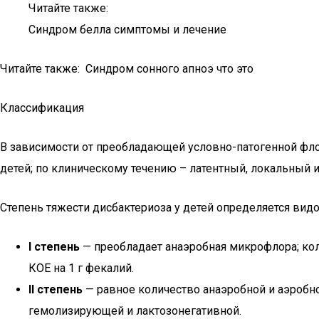
Читайте также:
Синдром белла симптомы и лечение
Читайте также: Синдром сонного апноэ что это
Классификация
В зависимости от преобладающей условно-патогенной фл
детей; по клиническому течению – латентный, локальный 
Степень тяжести дисбактериоза у детей определяется в
I степень
— преобладает анаэробная микрофлора; ко
КОЕ на 1 г фекалий.
II степень
— равное количество анаэробной и аэробн
гемолизирующей и лактозонегативной.