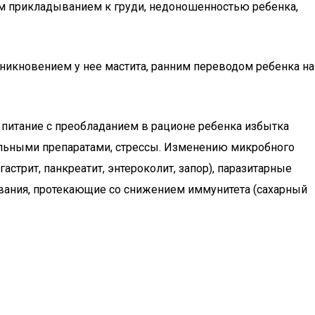
им прикладыванием к груди, недоношенностью ребенка,
никновением у нее мастита, ранним переводом ребенка на
 питание с преобладанием в рационе ребенка избытка
альными препаратами, стрессы. Изменению микробного
трит, панкреатит, энтероколит, запор), паразитарные
левания, протекающие со снижением иммунитета (сахарный