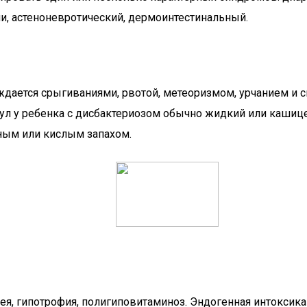
и, астеноневротический, дермоинтестинальный.
дается срыгиваниями, рвотой, метеоризмом, урчанием и с
. Стул у ребенка с дисбактериозом обычно жидкий или каш
тным или кислым запахом.
ея, гипотрофия, полигиповитаминоз. Эндогенная интоксика