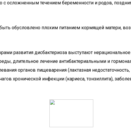
но с осложненным течением беременности и родов, поздн
 быть обусловлено плохим питанием кормящей матери, воз
торами развития дисбактериоза выступают нерациональное
среды, длительное лечение антибактериальными и гормон
ния органов пищеварения (лактазная недостаточность, гас
очагов хронической инфекции (кариеса, тонзиллита), забо