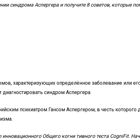
чении синдрома Аспергера и получите 8 советов, которые
омов, характеризующих определённое заболевание или ег
 диагностировать синдром Аспергера.
ийским психиатром Гансом Аспергером, в честь которого 
изма.
инновационного Общего когни тивного теста CogniFit.
Нач