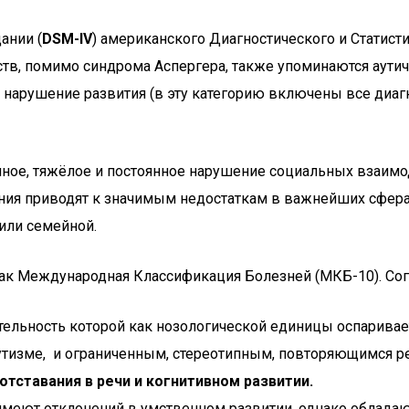
ании (
DSM-IV
) американского Диагностического и Статист
йств, помимо синдрома Аспергера, также упоминаются аутич
 нарушение развития (в эту категорию включены все диаг
ное, тяжёлое и постоянное нарушение социальных взаимо
ения приводят к значимым недостаткам в важнейших сфе
или семейной.
 как Международная Классификация Болезней (МКБ-10). С
ельность которой как нозологической единицы оспаривае
аутизме, и ограниченным, стереотипным, повторяющимся р
отставания в речи и когнитивном развитии.
меют отклонений в умственном развитии, однако облада