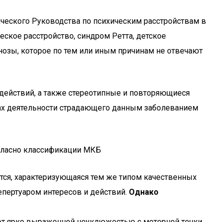
ического Руководства по психическим расстройствам в
еское расстройство, синдром Ретта, детское
нозы, которое по тем или иным причинам не отвечают
действий, а также стереотипные и повторяющиеся
рах деятельности страдающего данным заболеванием
огласно классификации МКБ
тся, характеризующаяся тем же типом качественных
епертуаром интересов и действий.
Однако
ют ярко выраженной неуклюжестью с моторной точки