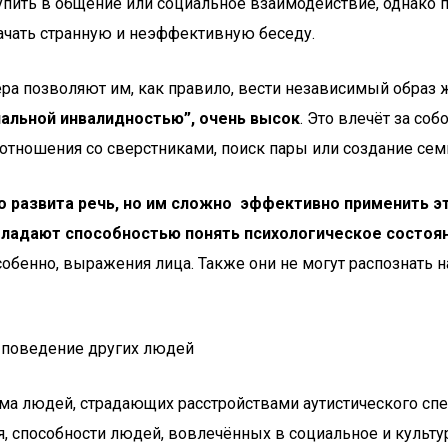
ить в общение или социальное взаимодействие, однако по
начать странную и неэффективную беседу.
ра позволяют им, как правило, вести независимый образ ж
иальной инвалидностью”, очень высок
. Это влечёт за со
 отношения со сверстниками, поиск пары или создание сем
о развита речь, но им сложно эффективно применить э
бладают способностью понять психологическое состоян
бенно, выражения лица. Также они не могут распознать н
 поведение других людей
ема людей, страдающих расстройствами аутистического спе
ря, способности людей, вовлечённых в социальное и куль