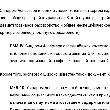
Синдром Аспергера впервые упоминается в четвёртом изд
числе общих расстройств развития. В этой группе расстро
дезинтегративное расстройство и общее неспецифическое
критериям ранее упомянутых расстройств).
DSM-IV:
Синдром Аспергера определён как качествен
шаблоны поведения, интересы и занятия. Эти наруш
человека: социальной, профессиональной, школьной 
Кроме того, экспертам широко известен такой документ,
МКБ-10:
Синдром Аспергера – это болезнь
,
самостоят
нарушений социального взаимодействия, как и при 
отличается от аутизма отсутствием задержки или 
Большинство страдающих синдромом Аспергера не и