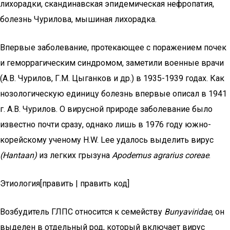
лихорадки, скандинавская эпидемическая нефропатия,
болезнь Чурилова, мышиная лихорадка.
Впервые заболевание, протекающее с поражением почек
и геморрагическим синдромом, заметили военные врачи
(А.В. Чурилов, Г.М. Цыганков и др.) в 1935-1939 годах. Как
нозологическую единицу болезнь впервые описал в 1941
г. А.В. Чурилов. О вирусной природе заболевание было
известно почти сразу, однако лишь в 1976 году южно-
корейскому ученому H.W. Lee удалось выделить вирус
(Hantaan)
из легких грызуна
Apodemus agrarius coreae
.
Этиология[править | править код]
Возбудитель ГЛПС относится к семейству
Bunyaviridae
, он
выделен в отдельный род, который включает вирус