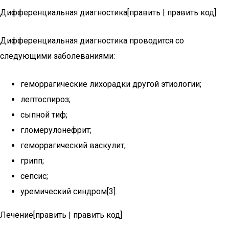
Дифференциальная диагностика[править | править код]
Дифференциальная диагностика проводится со
следующими заболеваниями:
геморрагические лихорадки другой этиологии;
лептоспироз;
сыпной тиф;
гломерулонефрит;
геморрагический васкулит;
грипп;
сепсис;
уремический синдром[3].
Лечение[править | править код]