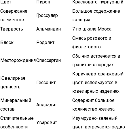
Цвет
Пироп
Красновато-пурпурный
Содержание
Большое содержание
Гроссуляр
элементов
кальция
Твердость
Альмандин
7 по шкале Мооса
Смесь розового и
Блеск
Родолит
фиолетового
Обычно встречается в
Месторождения
Спессартин
гранитных породах
Коричнево-оранжевый
Ювелирная
Гессонит
цвет, используется в
ценность
ювелирных изделиях
Минеральный
Содержит большое
Андрадит
состав
количество железа
Отличительные
Изумрудно-зеленый
Уваровит
особенности
цвет, встречается редко