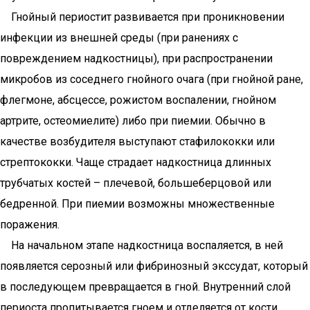
Гнойный периостит развивается при проникновении
инфекции из внешней среды (при ранениях с
повреждением надкостницы), при распространении
микробов из соседнего гнойного очага (при гнойной ране,
флегмоне, абсцессе, рожистом воспалении, гнойном
артрите, остеомиелите) либо при пиемии. Обычно в
качестве возбудителя выступают стафилококки или
стрептококки. Чаще страдает надкостница длинных
трубчатых костей – плечевой, большеберцовой или
бедренной. При пиемии возможны множественные
поражения.
На начальном этапе надкостница воспаляется, в ней
появляется серозный или фибринозный экссудат, который
в последующем превращается в гной. Внутренний слой
периоста пропитывается гноем и отделяется от кости,