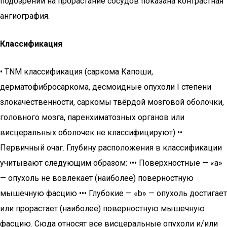
подозрении на прорастание сосудов показана контрастная
ангиография.
Классификация
• TNM классификация (саркома Капоши,
дерматофибросаркома, десмоидные опухоли I степени
злокачественности, саркомы твёрдой мозговой оболочки,
головного мозга, паренхиматозных органов или
висцеральных оболочек не классифицируют) ••
Первичный очаг. Глубину расположения в классификации
учитывают следующим образом: ••• Поверхностные — «a»
— опухоль не вовлекает (наиболее) поверностную
мышечную фасцию ••• Глубокие — «b» — опухоль достигает
или прорастает (наиболее) поверностную мышечную
фасцию. Сюда относят все висцеральные опухоли и/или