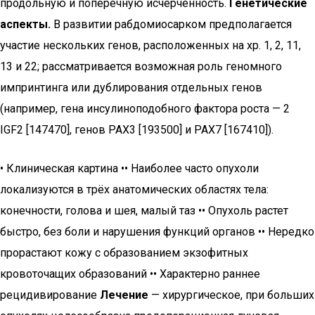
продольную и поперечную исчерченность.
Генетические
аспекты.
В развитии рабдомиосарком предполагается
участие нескольких генов, расположенных на хр. 1, 2, 11,
13 и 22; рассматривается возможная роль геномного
импринтинга или дублирования отдельных генов
(например, гена инсулиноподобного фактора роста — 2
IGF2 [147470], генов PAX3 [193500] и PAX7 [167410]).
• Клиническая картина •• Наиболее часто опухоли
локализуются в трёх анатомических областях тела:
конечности, голова и шея, малый таз •• Опухоль растет
быстро, без боли и нарушения функций органов •• Нередко
прорастают кожу с образованием экзофитных
кровоточащих образований •• Характерно раннее
рецидивирование
Лечение
— хирургическое, при больших