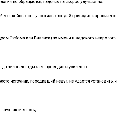
огии не обращается, надеясь на скорое улучшение.
ом беспокойных ног у пожилых людей приводит к хроничес
ндром Экбома или Виллиса (по имени шведского невролога 
гда человек отдыхает, проводятся усиленно.
сто источник, породивший недуг, не удается установить, 
льную активность;