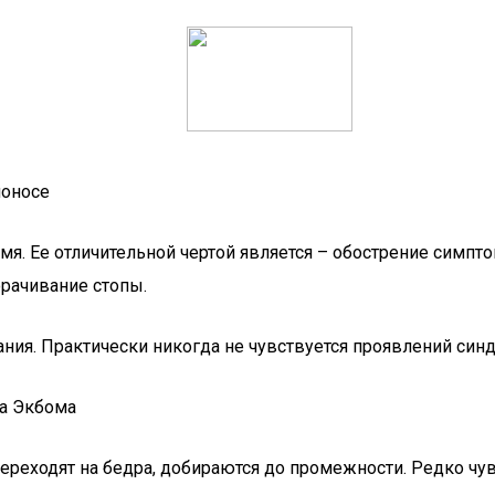
поносе
я. Ее отличительной чертой является – обострение симпто
орачивание стопы.
я. Практически никогда не чувствуется проявлений синдр
ма Экбома
реходят на бедра, добираются до промежности. Редко чувс