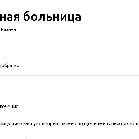
ная больница
а Разина
добраться
лечение
нницу, вызванную неприятными ощущениями в нижних коне