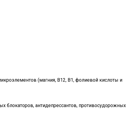
микроэлементов (магния, В12, В1, фолиевой кислоты и
рых блокаторов, антидепрессантов, противосудорожных