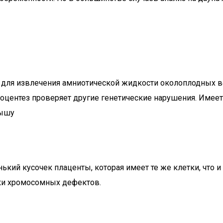
 для извлечения амниотической жидкости околоплодных во
ниоцентез проверяет другие генетические нарушения. Имее
дышу
кий кусочек плаценты, которая имеет те же клетки, что и
рки хромосомных дефектов.