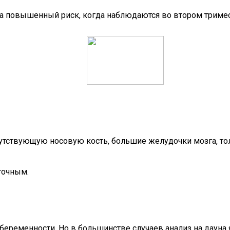
на повышенный риск, когда наблюдаются во втором триме
утствующую носовую кость, большие желудочки мозга, т
точным.
 беременности. Но в большинстве случаев анализ на дауна