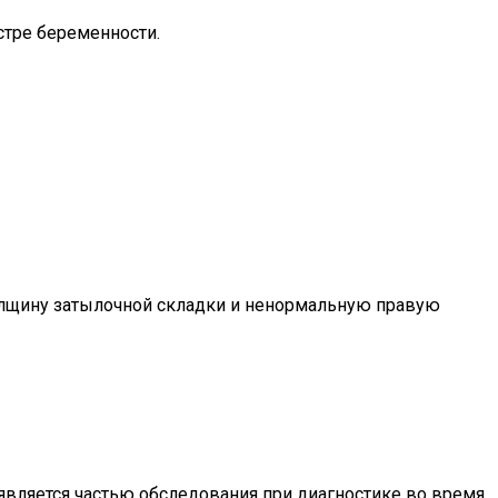
стре беременности.
олщину затылочной складки и ненормальную правую
 является частью обследования при диагностике во время