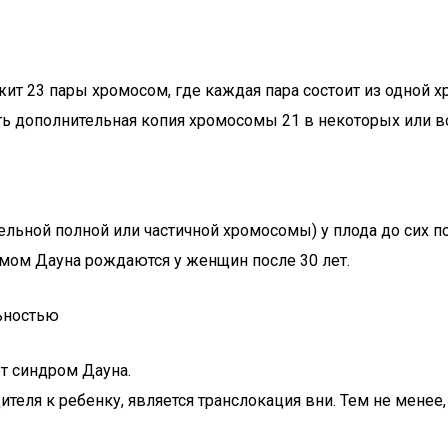
ит 23 пары хромосом, где каждая пара состоит из одной 
сть дополнительная копия хромосомы 21 в некоторых или во
льной полной или частичной хромосомы) у плода до сих по
мом Дауна рождаются у женщин после 30 лет.
ьностью
т синдром Дауна.
еля к ребенку, является транслокация вни. Тем не менее, 