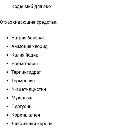
Коды мкб для эко
Отхаркивающие средства:
Натрия бензоат
Аммония хлорид
Калия йодид
Бромгексин
Терпингидрат
Термопсис
N-ацетилцистин
Мукалтин
Пертусин
Корень алтея
Лакричный корень