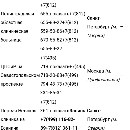
+7(812)
Ленинградская
655..показать+7(812)
Санкт-
областная
655-89-27+7(812)
Петербург
(м.
—
клиническая
559-50-86+7(812)
Озерки)
больница
670-55-82+7(812)
655-89-27
+7(495)
ЦПСиР на
718..показать+7(495)
Москва
(м.
Севастопольском
718-20-88+7(499)
—
Профсоюзная)
проспекте
794-43-73+7(495)
331-86-31
+7(812)
Первая Невская
361..показать
Запись:
Санкт-
клиника на
+7(499) 116-82-
Петербург
(м.
Есенина
39
+7(812) 361-11-
Озерки)