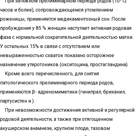
При затяжном прелиминарном периоде родов (10-12
часов и более), сопровождающемся утомлением
роженицы, применяется медикаментозный сон. После
пробуждения у 85 % женщин наступает активная родовая
фаза с нормальной сократительной деятельностью матки.
У остальных 15% в связи с отсутствием или
невыраженностью схваток показано осторожное
назначение утеротоников (окситоцина, простагландина).
Кроме всего перечисленного, для снятия
патологического прелиминарного периода родов,
применяются β- адреномиметики (гинипрал, бриканил,
партусистен и ).
При невозможности достижения активной и регулярной
родовой деятельности, а также при отягощенном
акушерском анамнезе, крупном плоде, тазовом