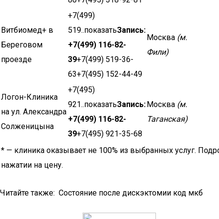
+7(499)
Витбиомед+ в
519..показать
Запись:
Москва
(м.
Береговом
+7(499) 116-82-
Фили)
проезде
39
+7(499) 519-36-
63+7(495) 152-44-49
+7(495)
Логон-Клиника
921..показать
Запись:
Москва
(м.
на ул. Александра
+7(499) 116-82-
Таганская)
Солженицына
39
+7(495) 921-35-68
* — клиника оказывает не 100% из выбранных услуг. Подр
нажатии на цену.
Читайте также: Состояние после дискэктомии код мкб