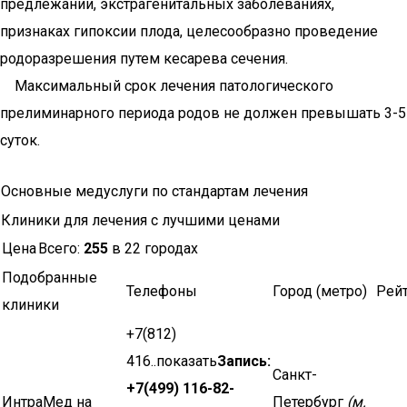
предлежании, экстрагенитальных заболеваниях,
признаках гипоксии плода, целесообразно проведение
родоразрешения путем кесарева сечения.
Максимальный срок лечения патологического
прелиминарного периода родов не должен превышать 3-5
суток.
Основные медуслуги по стандартам лечения
Клиники для лечения с лучшими ценами
Цена
Всего:
255
в 22 городах
Подобранные
Телефоны
Город (метро)
Рей
клиники
+7(812)
416..показать
Запись:
Санкт-
+7(499) 116-82-
ИнтраМед на
Петербург
(м.