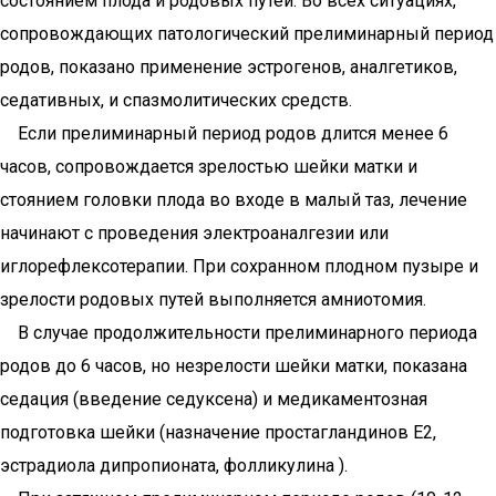
состоянием плода и родовых путей. Во всех ситуациях,
сопровождающих патологический прелиминарный период
родов, показано применение эстрогенов, аналгетиков,
седативных, и спазмолитических средств.
Если прелиминарный период родов длится менее 6
часов, сопровождается зрелостью шейки матки и
стоянием головки плода во входе в малый таз, лечение
начинают с проведения электроаналгезии или
иглорефлексотерапии. При сохранном плодном пузыре и
зрелости родовых путей выполняется амниотомия.
В случае продолжительности прелиминарного периода
родов до 6 часов, но незрелости шейки матки, показана
седация (введение седуксена) и медикаментозная
подготовка шейки (назначение простагландинов Е2,
эстрадиола дипропионата, фолликулина ).