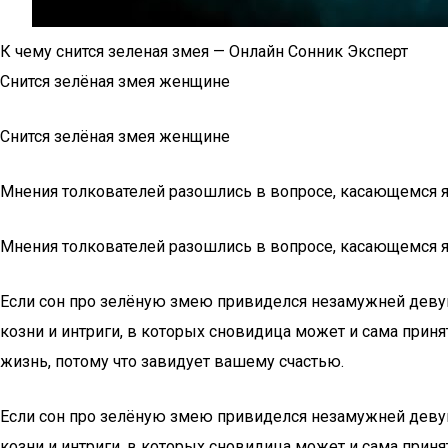
К чему снится зеленая змея — Онлайн Сонник Эксперт
Снится зелёная змея женщине
Снится зелёная змея женщине
Мнения толкователей разошлись в вопросе, касающемся я
Мнения толкователей разошлись в вопросе, касающемся я
Если сон про зелёную змею привиделся незамужней девушке
козни и интриги, в которых сновидица может и сама приня
жизнь, потому что завидует вашему счастью.
Если сон про зелёную змею привиделся незамужней девушке
козни и интриги, в которых сновидица может и сама приня