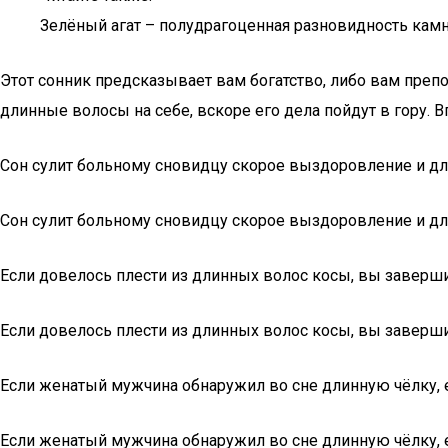
Зелёный агат – полудрагоценная разновидность кам
Этот сонник предсказывает вам богатство, либо вам преп
длинные волосы на себе, вскоре его дела пойдут в гору. 
Сон сулит больному сновидцу скорое выздоровление и д
Сон сулит больному сновидцу скорое выздоровление и д
Если довелось плести из длинных волос косы, вы заверши
Если довелось плести из длинных волос косы, вы заверши
Если женатый мужчина обнаружил во сне длинную чёлку, е
Если женатый мужчина обнаружил во сне длинную чёлку, е