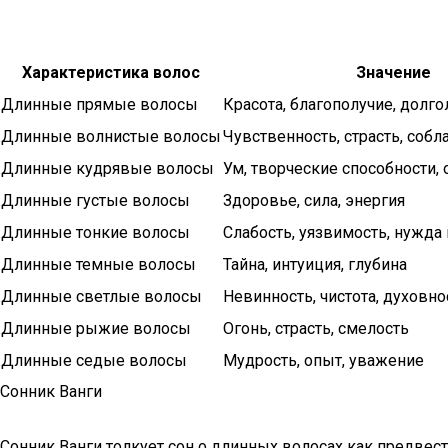
Характеристика волос
Значение
Длинные прямые волосы
Красота, благополучие, долго
Длинные волнистые волосы
Чувственность, страсть, собл
Длинные кудрявые волосы
Ум, творческие способности,
Длинные густые волосы
Здоровье, сила, энергия
Длинные тонкие волосы
Слабость, уязвимость, нужда
Длинные темные волосы
Тайна, интуиция, глубина
Длинные светлые волосы
Невинность, чистота, духовно
Длинные рыжие волосы
Огонь, страсть, смелость
Длинные седые волосы
Мудрость, опыт, уважение
Сонник Ванги
Сонник Ванги толкует сон о длинных волосах как предвес