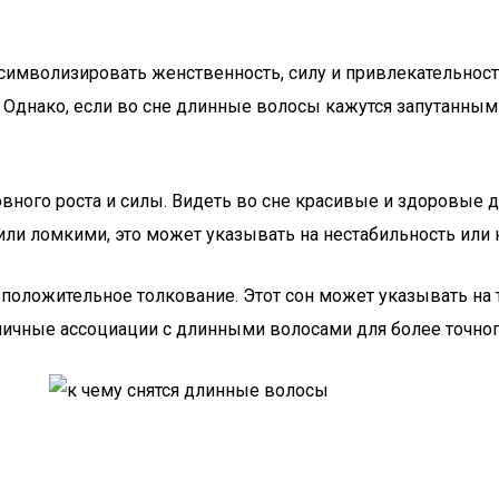
имволизировать женственность, силу и привлекательность.
. Однако, если во сне длинные волосы кажутся запутанны
ховного роста и силы. Видеть во сне красивые и здоровы
или ломкими, это может указывать на нестабильность или 
оложительное толкование. Этот сон может указывать на то
личные ассоциации с длинными волосами для более точног