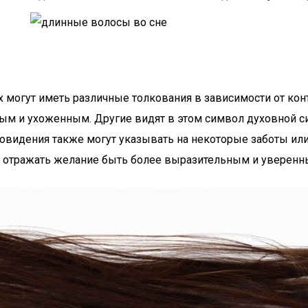
х могут иметь различные толкования в зависимости от кон
ым и ухоженным. Другие видят в этом символ духовной си
новидения также могут указывать на некоторые заботы ил
т отражать желание быть более выразительным и уверенн