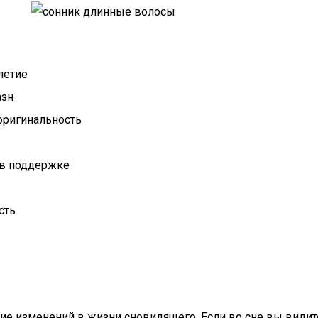
летие
азн
 оригинальность
 в поддержке
сть
тие изменений в жизни сновидящего. Если во сне вы видит