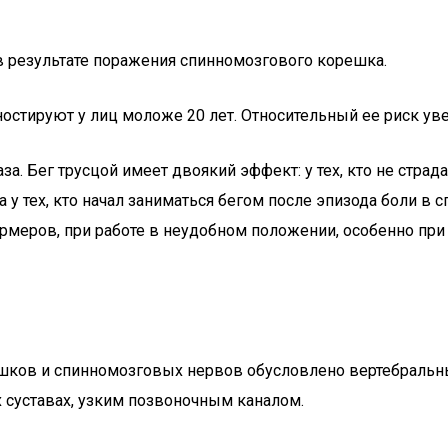
 результате поражения спинномозгового корешка.
ностируют у лиц моложе 20 лет. Относительный ее риск уве
а. Бег трусцой имеет двоякий эффект: у тех, кто не страда
 у тех, кто начал заниматься бегом после эпизода боли в с
ермеров, при работе в неудобном положении, особенно при
шков и спинномозговых нервов обусловлено вертебраль
суставах, узким позвоночным каналом.