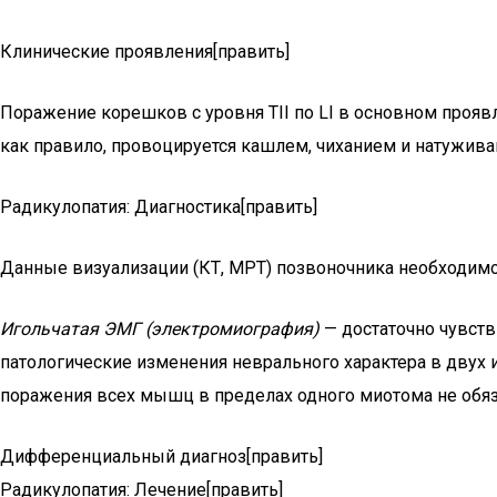
Клинические проявления[править]
Поражение корешков с уровня ТII по LI в основном проя
как правило, провоцируется кашлем, чиханием и натужива
Радикулопатия: Диагностика[править]
Данные визуализации (КТ, МРТ) позвоночника необходимо
Игольчатая ЭМГ (электромиография)
— достаточно чувств
патологические изменения неврального характера в дву
поражения всех мышц в пределах одного миотома не обя
Дифференциальный диагноз[править]
Радикулопатия: Лечение[править]