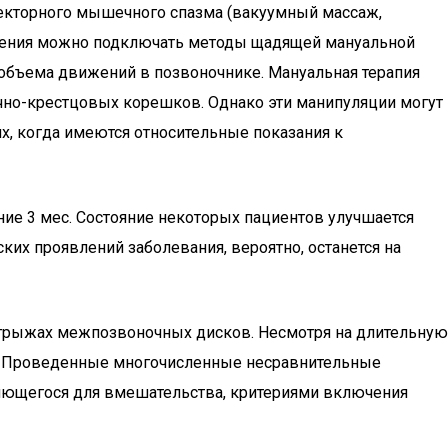
екторного мышечного спазма (вакуумный массаж,
 лечения можно подключать методы щадящей мануальной
 объема движений в позвоночнике. Мануальная терапия
чно-крестцовых корешков. Однако эти манипуляции могут
х, когда имеются относительные показания к
е 3 мес. Состояние некоторых пациентов улучшается
ских проявлений заболевания, вероятно, останется на
грыжах межпозвоночных дисков. Несмотря на длительную
т. Проведенные многочисленные несравнительные
яющегося для вмешательства, критериями включения