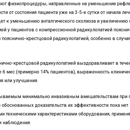
ляют физиопроцедуры, направленные на уменьшение рефл
сти от состояния пациента уже на 3-5-е сутки от начала
дет к уменьшению анталгического сколиоза и увеличению
ией у пациентов с компрессионной радикулопатией поясни
 пояснично-крестцовой радикулопатией, особенно в случая
чно-крестцовой радикулопатией выздоравливает в течени
лее 6 мес (примерно 14% пациентов), выраженность клиниче
я или улучшения.
азываемым минимально инвазивным вмешательствам при 
о обоснованных доказательств их эффективности пока не
и техническими характеристиками оборудования, примен
и наблюдения.