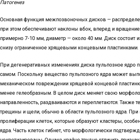
Патогенез
Основная функция межпозвоночных дисков — распределени
при этом обеспечивают наклоны вбок, вперед и вращение.
примерно 7-10 мм, диаметр — около 40 мм. Диск состоит 
снизу ограниченное хрящевыми концевыми пластинками.
При дегенеративных изменениях диска пульпозное ядро п
самом. Поскольку вещество пульпозного ядра может вып
механическом повреждении хрящевой концевой пластинки
менее гелеобразным. В целом диск меняет свою морфоло
направленность, раздваиваются и переплетаются. Также 
трещины и щели, обычно в области пульпозного ядра. При
пролиферации клеток, которые образуют кластеры, особен
ядра. Часть клеток гибнет, что морфологически подтвержд
некротизированы. Однако крайне трудно отличить признак