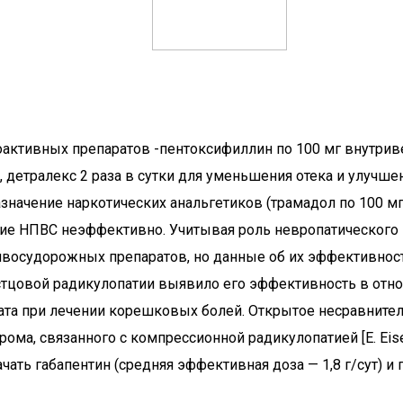
активных препаратов -пентоксифиллин по 100 мг внутривен
), детралекс 2 раза в сутки для уменьшения отека и улуч
начение наркотических анальгетиков (трамадол по 100 мг
ие НПВС неэффективно. Учитывая роль невропатического
восудорожных препаратов, но данные об их эффективност
естцовой радикулопатии выявило его эффективность в отн
та при лечении корешковых болей. Открытое несравнител
а, связанного с компрессионной радикулопатией [E. Eisen
ть габапентин (средняя эффективная доза — 1,8 г/сут) и п