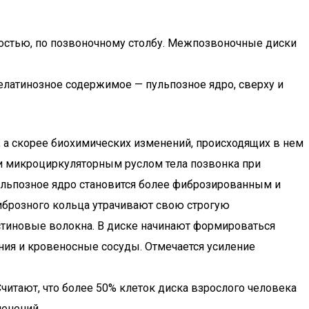
остью, по позвоночному столбу. Межпозвоночные диски
елатинозное содержимое — пульпозное ядро, сверху и
 а скорее биохимических изменений, происходящих в нем
и микроциркуляторным руслом тела позвонка при
ульпозное ядро становится более фиброзированным и
иброзного кольца утрачивают свою строгую
стиновые волокна. В диске начинают формироваться
ания и кровеносные сосуды. Отмечается усиление
читают, что более 50% клеток диска взрослого человека
менений.