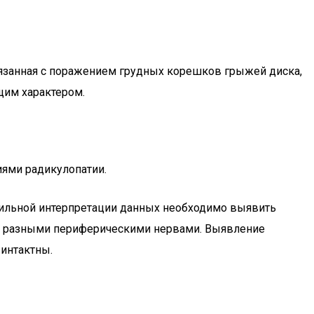
вязанная с поражением грудных корешков грыжей диска,
щим характером.
иями радикулопатии.
вильной интерпретации данных необходимо выявить
но разными периферическими нервами. Выявление
интактны.