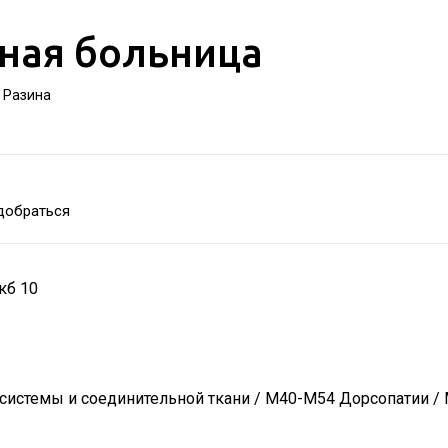
ная больница
а Разина
добраться
кб 10
системы и соединительной ткани / M40-M54 Дорсопатии /