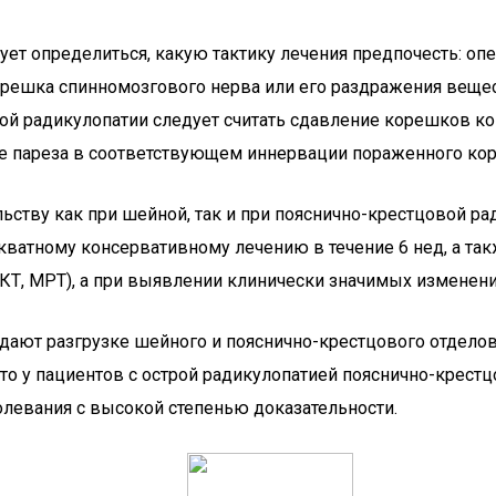
ует определиться, какую тактику лечения предпочесть: о
орешка спинномозгового нерва или его раздражения веще
 радикулопатии следует считать сдавление корешков конс
ие пареза в соответствующем иннервации пораженного ко
ьству как при шейной, так и при пояснично-крестцовой 
кватному консервативному лечению в течение 6 нед, а та
КТ, МРТ), а при выявлении клинически значимых изменени
тдают разгрузке шейного и пояснично-крестцового отдело
что у пациентов с острой радикулопатией пояснично-крес
олевания с высокой степенью доказательности.