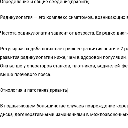
Определение и общие сведения[править]
Радикулопатия — это комплекс симптомов, возникающих в
Частота радикулопатии зависит от возраста. Ее редко диаг
Регулярная ходьба повышает риск ее развития почти в 2 раз
развития радикулопатии ниже, чем в здоровой популяции, а
Она выше у операторов станков, плотников, водителей, ф
выше плечевого пояса.
Этиология и патогенез[править]
В подавляющем большинстве случаев повреждение коре
диска, дегенеративными изменениями в межпозвоночных 