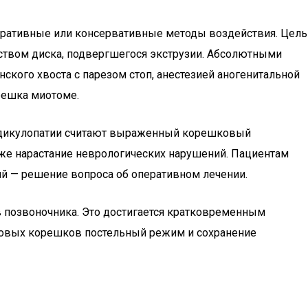
перативные или консервативные методы воздействия. Цель
ством диска, подвергшегося экструзии. Абсолютными
кого хвоста с парезом стоп, анестезией аногенитальной
решка миотоме.
радикулопатии считают выраженный корешковый
кже нарастание неврологических нарушений. Пациентам
й — решение вопроса об оперативном лечении.
в позвоночника. Это достигается кратковременным
тцовых корешков постельный режим и сохранение