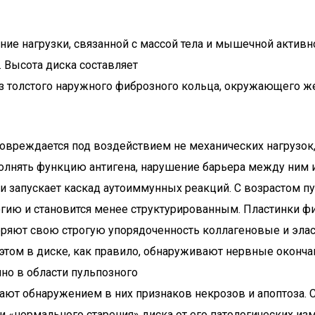
е нагрузки, связанной с массой тела и мышечной активн
 Высота диска составляет
из толстого наружного фиброзного кольца, окружающего ж
овреждается под воздействием не механических нагрузок,
олнять функцию антигена, нарушение барьера между ним 
 запускает каскад аутоиммунных реакций. С возрастом п
гию и становится менее структурированным. Пластинки ф
теряют свою строгую упорядоченность коллагеновые и эла
 этом в диске, как правило, обнаруживают нервные оконч
но в области пульпозного
ают обнаружением в них признаков некрозов и апоптоза. С
и «нормального старения» диска от его патологических из