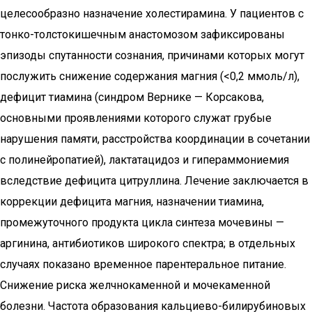
целесообразно назначение холестирамина. У пациентов с
тонко-толстокишечным анастомозом зафиксированы
эпизоды спутанности сознания, причинами которых могут
послужить снижение содержания магния (<0,2 ммоль/л),
дефицит тиамина (синдром Вернике — Корсакова,
основными проявлениями которого служат грубые
нарушения памяти, расстройства координации в сочетании
с полинейропатией), лактатацидоз и гипераммониемия
вследствие дефицита цитруллина. Лечение заключается в
коррекции дефицита магния, назначении тиамина,
промежуточного продукта цикла синтеза мочевины —
аргинина, антибиотиков широкого спектра; в отдельных
случаях показано временное парентеральное питание.
Снижение риска желчнокаменной и мочекаменной
болезни. Частота образования кальциево-билирубиновых