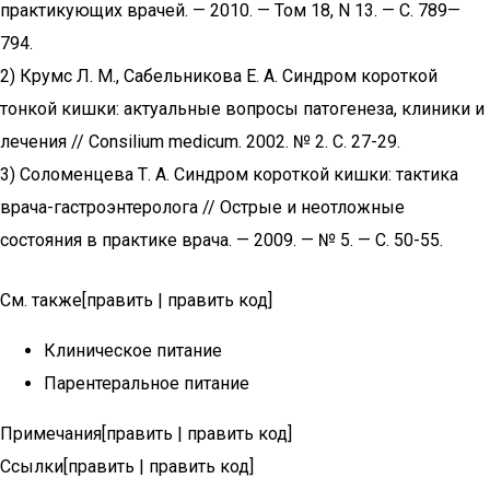
практикующих врачей. — 2010. — Том 18, N 13. — С. 789—
794.
2) Крумс Л. М., Сабельникова Е. А. Синдром короткой
тонкой кишки: актуальные вопросы патогенеза, клиники и
лечения // Consilium medicum. 2002. № 2. С. 27-29.
3) Соломенцева Т. А. Синдром короткой кишки: тактика
врача-гастроэнтеролога // Острые и неотложные
состояния в практике врача. — 2009. — № 5. — С. 50-55.
См. также[править | править код]
Клиническое питание
Парентеральное питание
Примечания[править | править код]
Ссылки[править | править код]