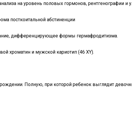
ализа на уровень половых гормонов, рентгенографии и ул
рома посткоитальной абстиненции
вание, дифференцирующее формы гермафродитизма.
ой хроматин и мужской кариотип (46 ХY).
 рождении. Полную, при которой ребенок выглядит девочк