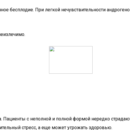
чное бесплодие. При легкой нечувствительности андроген
неизлечимо.
а. Пациенты с неполной и полной формой нередко страдают
тельный стресс, а еще может угрожать здоровью.