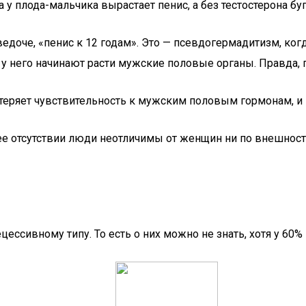
 у плода-мальчика вырастает пенис, а без тестостерона бу
доче, «пенис к 12 годам». Это — псевдогермадитизм, ког
у него начинают расти мужские половые органы. Правда, 
о теряет чувствительность к мужским половым гормонам, и 
ее отсутствии люди неотличимы от женщин ни по внешности
цессивному типу. То есть о них можно не знать, хотя у 6