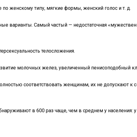
по женскому типу, мягкие формы, женский голос и т. д.
чные варианты. Самый частый — недостаточная «мужествен
терсексуальность телосложения.
звитие молочных желез, увеличенный пенисоподобный кли
лностью соответствовать женщинам, их не допускают к с
аруживают в 600 раз чаще, чем в среднем у населения: 