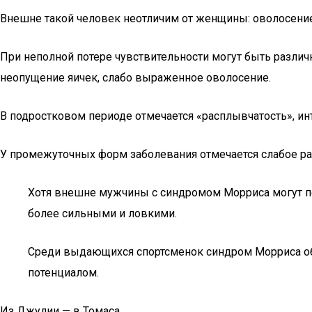
Внешне такой человек неотличим от женщины: оволосение 
При неполной потере чувствительности могут быть разли
неопущение яичек, слабо выраженное оволосение.
В подростковом периоде отмечается «расплывчатость», ин
У промежуточных форм заболевания отмечается слабое ра
Хотя внешне мужчины с синдромом Морриса могут по
более сильными и ловкими.
Среди выдающихся спортсменок синдром Морриса обн
потенциалом.
Из Джулии — в Томаса.