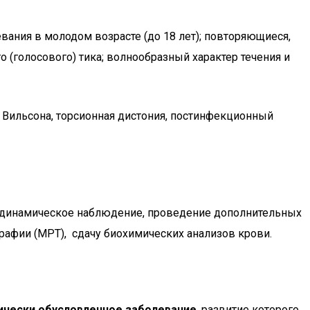
ания в молодом возрасте (до 18 лет); повторяющиеся,
(голосового) тика; волнообразный характер течения и
 Вильсона, торсионная дистония, постинфекционный
; динамическое наблюдение, проведение дополнительных
графии (МРТ), сдачу биохимических анализов крови.
ически обусловленное заболевание
, развитие которого