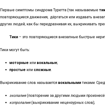
Первые симптомы синдрома Туретта (так называемые
ти
повторяющиеся движения, дёргаться или издавать внезап
других людей, как бы передразнивая их, выкрикивать пр
Тики
– это повторяющиеся внезапные быстрые нери
Тики могут быть:
моторные
или
вокальные
;
простые
или
сложные
.
Выкрикивание слов называется
вокальными
тиками. Сред
эхолалия
(повторение за другими людьми произнесё
копролалия
(выкрикивание нецензурных слов);