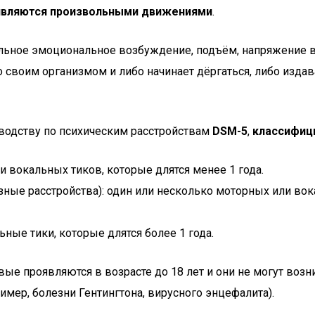
 являются произвольными движениями
.
ильное эмоциональное возбуждение, подъём, напряжение в
о своим организмом и либо начинает дёргаться, либо издав
водству по психическим расстройствам
DSM-5
,
классифици
и вокальных тиков, которые длятся менее 1 года.
ные расстройства): один или несколько моторных или вока
ьные тики, которые длятся более 1 года.
рвые проявляются в возрасте до 18 лет и они не могут во
имер, болезни Гентингтона, вирусного энцефалита).