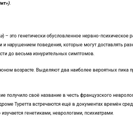
Фит»)
.
та
) – это генетически обусловленное нервно-психическое 
 нарушением поведения, которые могут доставлять разн
кости до весьма изнурительных симптомов.
ом возрасте. Выделяют два наиболее вероятных пика проя
ание получило своё название в честь французского неврол
дроме Туретта встречаются ещё в документах времён сред
 изучается генетиками, неврологами, психиатрами.