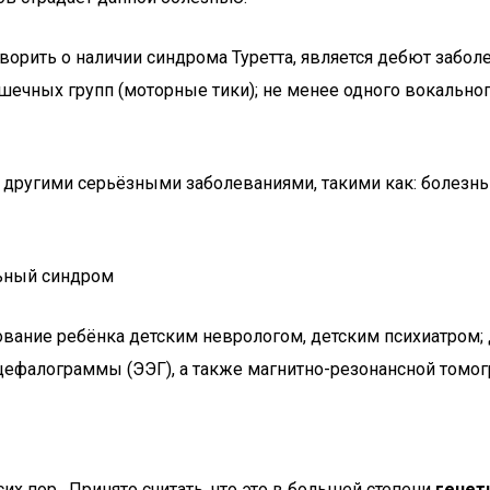
ить о наличии синдрома Туретта, является дебют заболев
ных групп (моторные тики); не менее одного вокального 
другими серьёзными заболеваниями, такими как: болезнь
льный синдром
вание ребёнка детским неврологом, детским психиатром
цефалограммы (ЭЭГ), а также магнитно-резонансной томо
х пор. Принято считать, что это в большей степени
генет