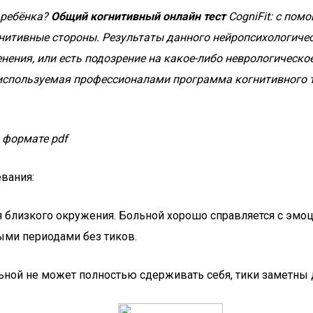
 ребёнка?
Общий когнитивный онлайн тест
CogniFit: с по
огнитивные стороны. Результаты данного нейропсихологиче
ния, или есть подозрение на какое-либо неврологическое 
и используемая профессионалами программа когнитивного 
 формате pdf
евания:
ля близкого окружения. Больной хорошо справляется с эм
ыми периодами без тиков.
ольной не может полностью сдерживать себя, тики заметн