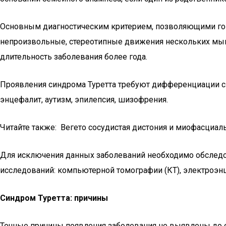
Основным диагностическим критерием, позволяющими говор
непроизвольные, стереотипные движения нескольких мышеч
длительность заболевания более года.
Проявления синдрома Туретта требуют дифференциации с 
энцефалит, аутизм, эпилепсия, шизофрения.
Читайте также: Вегето сосудистая дистония и миофасциа
Для исключения данных заболеваний необходимо обследо
исследований: компьютерной томографии (КТ), электроэн
Синдром Туретта: причины
Точные причины появления заболевания не выявлены до си