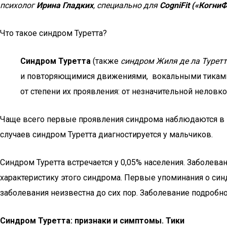
психолог
Ирина Гладких
, специально для
CogniFit («Когни
Что такое синдром Туретта?
Синдром Туретта
(также
синдром Жиля де ла Турет
и повторяющимися движениями, вокальными тиками и
от степени их проявления: от незначительной нелов
Чаще всего первые проявления синдрома наблюдаются в юн
случаев синдром Туретта диагностируется у мальчиков.
Синдром Туретта встречается у 0,05% населения. Заболев
характеристику этого синдрома. Первые упоминания о син
заболевания неизвестна до сих пор. Заболевание подробно
Синдром Туретта: признаки и симптомы. Тики