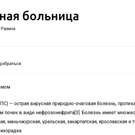
ная больница
а Разина
добраться
ромом
ПС) — острая вирусная природно-очаговая болезнь, прот
 почек в виде нефрозонефрита[3]. Болезнь имеет множес
, маньчжурская, уральская, закарпатская, ярославская и 
ихорадка.