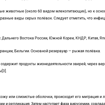
ные животные (около 60 видом млекопитающих), но к осн
, разные виды серых полёвок. Следует отметить, что инф
х Дальнего Востока России, Южной Кореи, КНДР, Китая, Я
ранции, Бельгии. Основной резервуар — рыжая полёвка.
 содержит продукты жизнедеятельности зверей, через вер
[3].
кожу или слизистые оболочки, происходит его миграция и 
ении и репликация. Затем наступает фаза вирусемии, совп