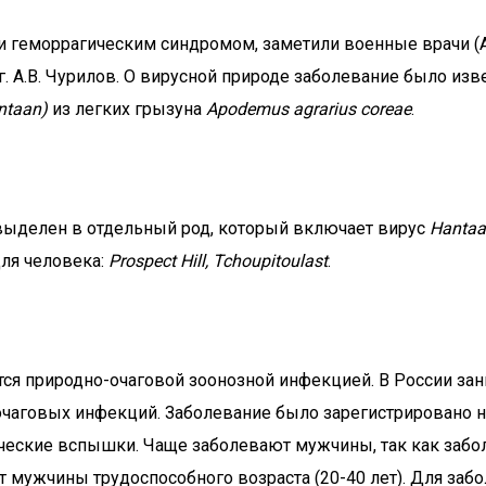
геморрагическим синдромом, заметили военные врачи (А.В.
 А.В. Чурилов. О вирусной природе заболевание было изве
ntaan)
из легких грызуна
Apodemus agrarius coreae
.
 выделен в отдельный род, который включает вирус
Hanta
для человека:
Prospect Hill, Tchoupitoulast
.
ся природно-очаговой зоонозной инфекцией. В России за
чаговых инфекций. Заболевание было зарегистрировано на
ческие вспышки. Чаще заболевают мужчины, так как забо
т мужчины трудоспособного возраста (20-40 лет). Для забо