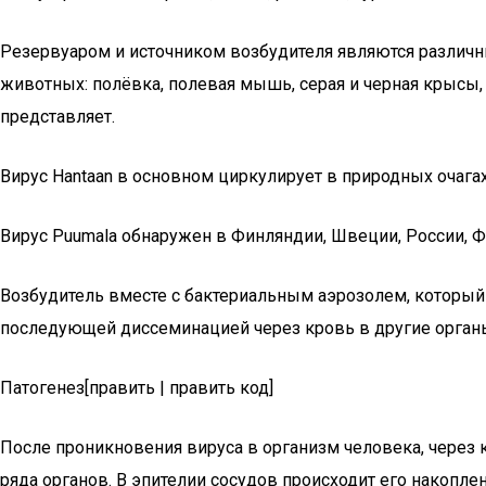
Резервуаром и источником возбудителя являются различ
животных: полёвка, полевая мышь, серая и черная крысы
представляет.
Вирус Hantaan в основном циркулирует в природных очага
Вирус Puumala обнаружен в Финляндии, Швеции, России, Ф
Возбудитель вместе с бактериальным аэрозолем, который
последующей диссеминацией через кровь в другие органы
Патогенез[править | править код]
После проникновения вируса в организм человека, через 
ряда органов. В эпителии сосудов происходит его накопл