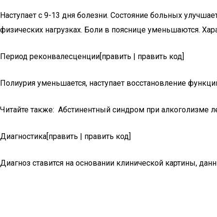
Наступает с 9-13 дня болезни. Состояние больных улучша
физических нагрузках. Боли в пояснице уменьшаются. Хар
Период реконвалесценции[править | править код]
Полиурия уменьшается, наступает восстановление функций 
Читайте также: Абстинентный синдром при алкоголизме л
Диагностика[править | править код]
Диагноз ставится на основании клинической картины, да