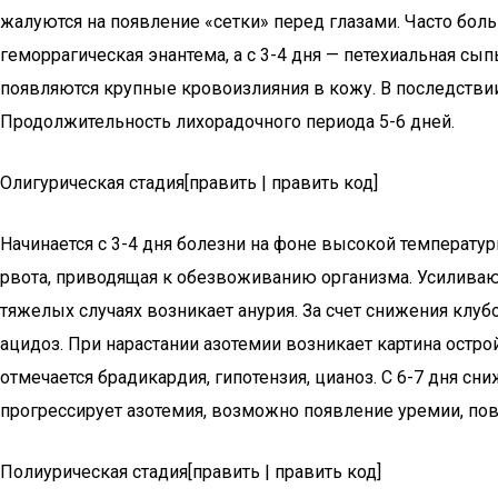
жалуются на появление «сетки» перед глазами. Часто боль
геморрагическая энантема, а с 3-4 дня — петехиальная сы
появляются крупные кровоизлияния в кожу. В последстви
Продолжительность лихорадочного периода 5-6 дней.
Олигурическая стадия[править | править код]
Начинается с 3-4 дня болезни на фоне высокой температур
рвота, приводящая к обезвоживанию организма. Усиливаю
тяжелых случаях возникает анурия. За счет снижения клу
ацидоз. При нарастании азотемии возникает картина остр
отмечается брадикардия, гипотензия, цианоз. С 6-7 дня с
прогрессирует азотемия, возможно появление уремии, пов
Полиурическая стадия[править | править код]