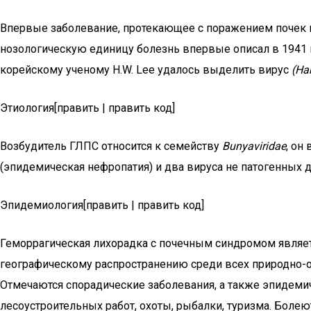
Впервые заболевание, протекающее с поражением почек и 
нозологическую единицу болезнь впервые описал в 1941 г.
корейскому ученому H.W. Lee удалось выделить вирус
(Ha
Этиология[править | править код]
Возбудитель ГЛПС относится к семейству
Bunyaviridae
, он
(эпидемическая нефропатия) и два вируса не патогенных 
Эпидемиология[править | править код]
Геморрагическая лихорадка с почечным синдромом являет
географическому распространению среди всех природно-о
Отмечаются спорадические заболевания, а также эпидеми
лесоустроительных работ, охоты, рыбалки, туризма. Болею