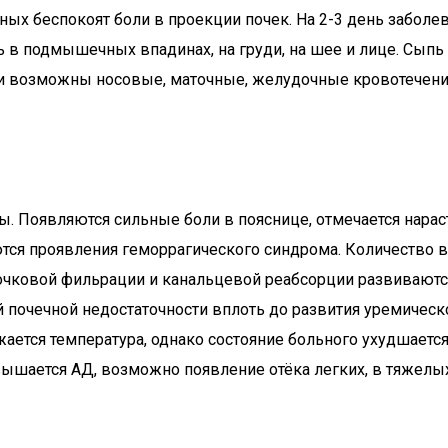
ных беспокоят боли в проекции почек. На 2-3 день заболе
пь в подмышечных впадинах, на груди, на шее и лице. Сып
и возможны носовые, маточные, желудочные кровотечения
ы. Появляются сильные боли в пояснице, отмечается нарас
тся проявления геморрагического синдрома. Количество в
бочковой фильрации и канальцевой реабсорции развиваются
ой почечной недостаточности вплоть до развития уремичес
нижается температура, однако состояние больного ухудшает
ышается АД, возможно появление отёка легких, в тяжелых 