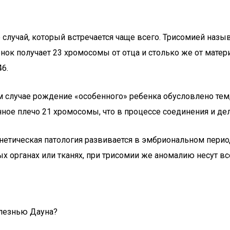
случай, который встречается чаще всего. Трисомией назыв
к получает 23 хромосомы от отца и столько же от матери)
6.
случае рождение «особенного» ребенка обусловлено тем, 
ное плечо 21 хромосомы, что в процессе соединения и дел
енетическая патология развивается в эмбриональном пер
ых органах или тканях, при трисомии же аномалию несут в
олезнью Дауна?