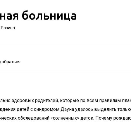
ная больница
а Разина
добраться
ельно здоровых родителей, которые по всем правилам пл
ждения детей с синдромом Дауна удалось выделить только 
етических обследований «солнечных» деток. Почему рожда