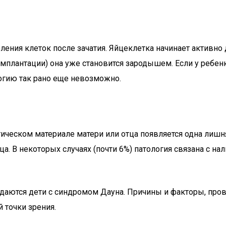
еления клеток после зачатия. Яйцеклетка начинает активно
плантации) она уже становится зародышем. Если у ребенка
логию так рано еще невозможно.
етическом материале матери или отца появляется одна лиш
 отца. В некоторых случаях (почти 6%) патология связана с
ждаются дети с синдромом Дауна. Причины и факторы, пр
 точки зрения.