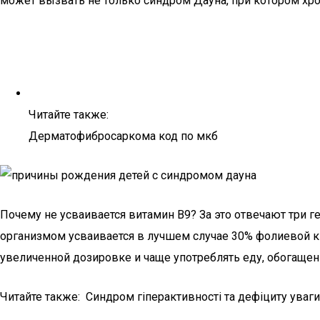
может вызвать не только синдром Дауна, при котором хро
Читайте также:
Дерматофибросаркома код по мкб
Почему не усваивается витамин В9? За это отвечают три 
организмом усваивается в лучшем случае 30% фолиевой к
увеличенной дозировке и чаще употреблять еду, обогащенн
Читайте также: Синдром гіперактивності та дефіциту уваги