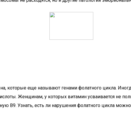
мосомы не расходятся, но и другие патологии эмбриональн
гена, которые еще называют генами фолатного цикла. Иног
ислоты. Женщинам, у которых витамин усваивается не пол
ую В9. Узнать, есть ли нарушения фолатного цикла можно,