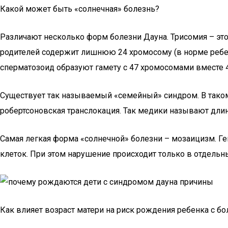
Какой может быть «солнечная» болезнь?
Различают несколько форм болезни Дауна. Трисомия – это 
родителей содержит лишнюю 24 хромосому (в норме ребено
сперматозоид образуют гамету с 47 хромосомами вместе 4
Существует так называемый «семейный» синдром. В таком 
робертсоновская транслокация. Так медики называют длин
Самая легкая форма «солнечной» болезни – мозаицизм. Г
клеток. При этом нарушение происходит только в отдельн
Как влияет возраст матери на риск рождения ребенка с б