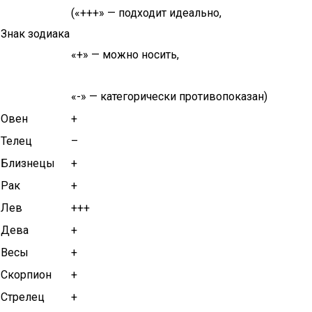
(«+++» — подходит идеально,
Знак зодиака
«+» — можно носить,
«-» — категорически противопоказан)
Овен
+
Телец
–
Близнецы
+
Рак
+
Лев
+++
Дева
+
Весы
+
Скорпион
+
Стрелец
+