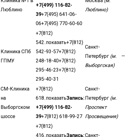
Клиника №1 в
Москва
(м.
+7(499) 116-82-
Люблино
Люблино)
39
+7(495) 641-06-
06+7(495) 770-60-60
+7(812)
542..показать+7(812)
Санкт-
Клиника СПб
542-93-57+7(812)
Петербург
(м.
—
ГПМУ
248-18-40+7(812)
Выборгская)
295-46-23+7(812)
295-40-31
СМ-Клиника
+7(812)
Санкт-
на
618..показать
Запись:
Петербург
(м.
Выборгском
+7(499) 116-82-
Проспект
шоссе
39
+7(812) 618-99-27
Просвещения)
+7(812)
416..показать
Запись:
Санкт-