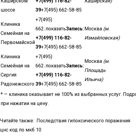
Каширском
+7(499) 116-82-
Каширская)
шоссе
39
+7(495) 662-58-85
+7(495)
Клиника
662..показать
Запись:
Москва
(м.
Семейная на
+7(499) 116-82-
Измайловская)
Первомайской
39
+7(495) 662-58-85
Клиника
+7(495)
Москва
(м.
Семейная на
662..показать
Запись:
Площадь
Сергия
+7(499) 116-82-
Ильича)
Радонежского
39
+7(495) 662-58-85
* — клиника оказывает не 100% из выбранных услуг. Подр
при нажатии на цену.
Читайте также: Последствия гипоксического поражения
цнс код по мкб 10