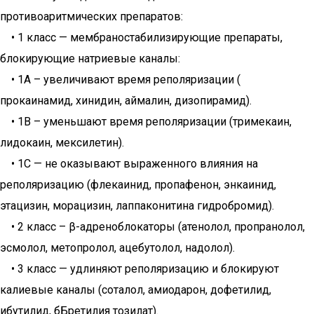
противоаритмических препаратов:
• 1 класс — мембраностабилизирующие препараты,
блокирующие натриевые каналы:
• 1А – увеличивают время реполяризации (
прокаинамид, хинидин, аймалин, дизопирамид).
• 1B – уменьшают время реполяризации (тримекаин,
лидокаин, мексилетин).
• 1C — не оказывают выраженного влияния на
реполяризацию (флекаинид, пропафенон, энкаинид,
этацизин, морацизин, лаппаконитина гидробромид).
• 2 класс – β-адреноблокаторы (атенолол, пропранолол,
эсмолол, метопролол, ацебутолол, надолол).
• 3 класс — удлиняют реполяризацию и блокируют
калиевые каналы (соталол, амиодарон, дофетилид,
ибутилид, бБретилия тозилат).