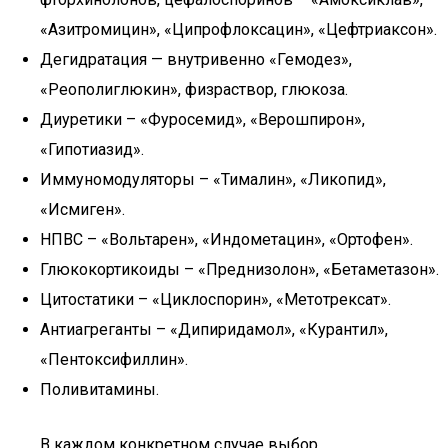
«Азитромицин», «Ципрофлоксацин», «Цефтриаксон».
Дегидратация — внутривенно «Гемодез»,
«Реополиглюкин», физраствор, глюкоза.
Диуретики – «Фуросемид», «Верошпирон»,
«Гипотиазид».
Иммуномодуляторы – «Тималин», «Ликопид»,
«Исмиген».
НПВС – «Вольтарен», «Индометацин», «Ортофен».
Глюкокортикоиды – «Преднизолон», «Бетаметазон».
Цитостатики – «Циклоспорин», «Метотрексат».
Антиагреганты – «Дипиридамол», «Курантил»,
«Пентоксифиллин».
Поливитамины.
В каждом конкретном случае выбор