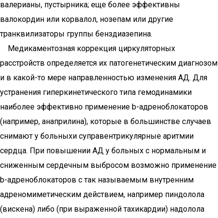
валерианы, пустырника; еще более эффективны
валокордин или корвалол, нозепам или другие
транквилизаторы группы бенздиазепина.
Медикаментозная коррекция циркуляторных
расстройств определяется их патогенетическим диагнозом
и в какой-то мере направленностью изменения АД. Для
устранения гиперкинетического типа гемодинамики
наиболее эффективно применение b-адреноблокаторов
(например, анаприлина), которые в большинстве случаев
снимают у больныхи суправентрикулярные аритмии
сердца. При повышении АД у больных с нормальным и
сниженным сердечным выбросом возможно применение
b-адреноблокаторов с так называемым внутренним
адреномиметическим действием, например пиндолола
(вискена) либо (при выраженной тахикардии) надолола