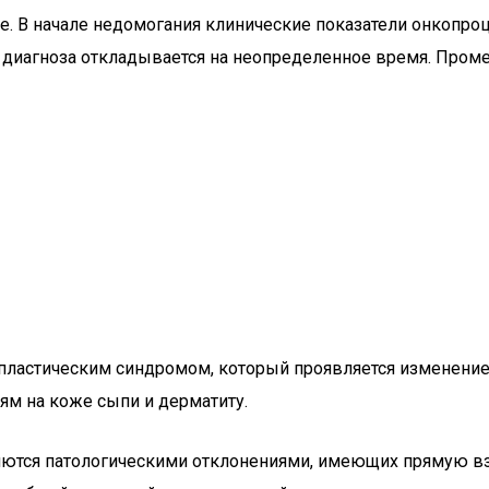
. В начале недомогания клинические показатели онкопроц
го диагноза откладывается на неопределенное время. Про
ластическим синдромом, который проявляется изменением
м на коже сыпи и дерматиту.
яются патологическими отклонениями, имеющих прямую в