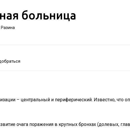
ная больница
а Разина
добраться
лизации – центральный и периферический. Известно, что о
азвитие очага поражения в крупных бронхах (долевых, гла