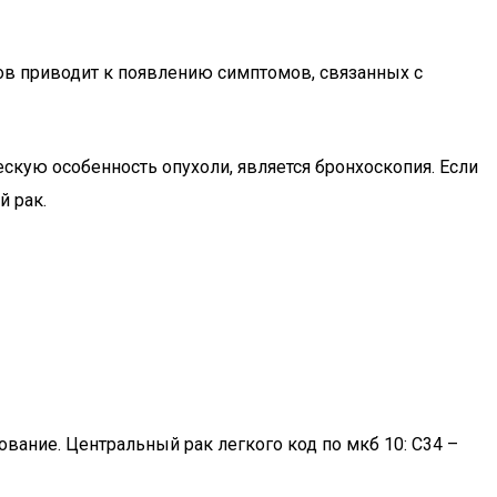
ов приводит к появлению симптомов, связанных с
кую особенность опухоли, является бронхоскопия. Если
й рак.
ание. Центральный рак легкого код по мкб 10: С34 –