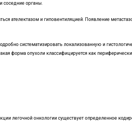
 и соседние органы.
ться ателектазом и гиповентиляцией. Появление метастаз
робно систематизировать локализованную и гистологичес
 такая форма опухоли классифицируется как периферически
ции легочной онкологии существует определенное кодиров