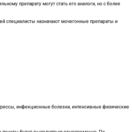
льному препарату могут стать его аналоги, но с более
лей специалисты назначают мочегонные препараты и
стрессы, инфекционные болезни, интенсивные физические
е пункты будут выполняться одновременно. По