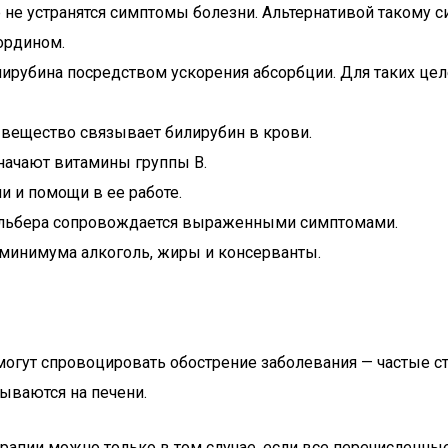
 не устранятся симптомы болезни. Альтернативой такому си
ордином.
рубина посредством ускорения абсорбции. Для таких це
 вещество связывает билирубин в крови.
значают витамины группы В.
и и помощи в ее работе.
ильбера сопровождается выраженными симптомами.
 минимума алкоголь, жиры и консерванты.
 могут спровоцировать обострение заболевания — частые 
зываются на печени.
рапии можно только в том случае, если все перечисленны