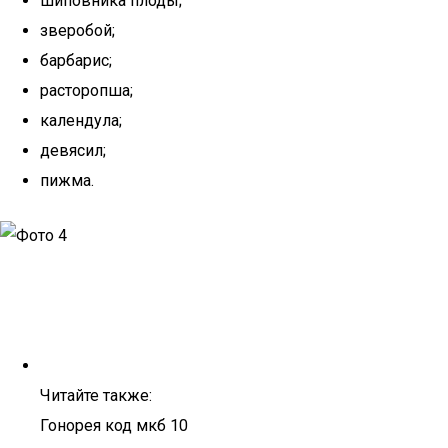
шиповника плоды;
зверобой;
барбарис;
расторопша;
календула;
девясил;
пижма.
Читайте также:
Гонорея код мкб 10