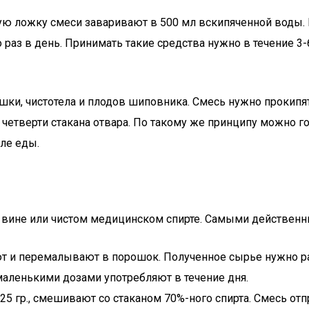
 ложку смеси заваривают в 500 мл вскипяченной воды. На
з в день. Принимать такие средства нужно в течение 3-6
и, чистотела и плодов шиповника. Смесь нужно прокипятит
тверти стакана отвара. По такому же принципу можно гот
сле еды.
на вине или чистом медицинском спирте. Самыми действе
 и перемалывают в порошок. Полученное сырье нужно раств
маленькими дозами употребляют в течение дня.
25 гр., смешивают со стаканом 70%-ного спирта. Смесь от